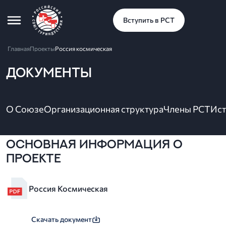
Вступить в РСТ
Главная
Проекты
Россия космическая
ДОКУМЕНТЫ
О Союзе
Организационная структура
Члены РСТ
Ист
Основная информация о
проекте
Россия Космическая
Скачать документ