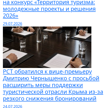
на конкурс «Территория туризма:
молодежные проекты и решения
2026»
29.07.2026
РСТ обратился к вице-премьеру
Дмитрию Чернышенко с просьбой
расширить меры поддержки
туристической отрасли Крыма из-за
резкого снижения бронирований
24.07.2026