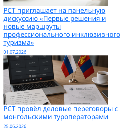
РСТ приглашает на панельную
дискуссию «Первые решения и
новые маршруты
профессионального инклюзивного
туризма»
01.07.2026
РСТ провёл деловые переговоры с
монгольскими туроператорами
25.06.2026