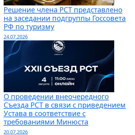
Решение члена РСТ представлено
на заседании подгруппы Госсовета
РФ по туризму
24.07.2026
О проведении внеочередного
Съезда РСТ в связи с приведением
Устава в соответствие с
требованиями Минюста
20.07.2026