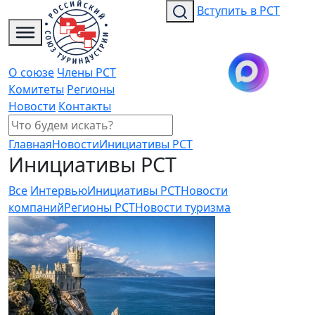
Вступить в РСТ
О союзе
Члены РСТ
Комитеты
Регионы
Новости
Контакты
Главная
Новости
Инициативы РСТ
Инициативы РСТ
Все
Интервью
Инициативы РСТ
Новости
компаний
Регионы РСТ
Новости туризма