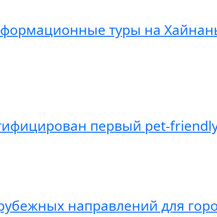
нформационные туры на Хайнань
тифицирован первый pet-friendl
рубежных направлений для горо