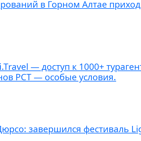
рований в Горном Алтае приходи
i.Travel — доступ к 1000+ тураге
нов РСТ — особые условия.
Дюрсо: завершился фестиваль Li