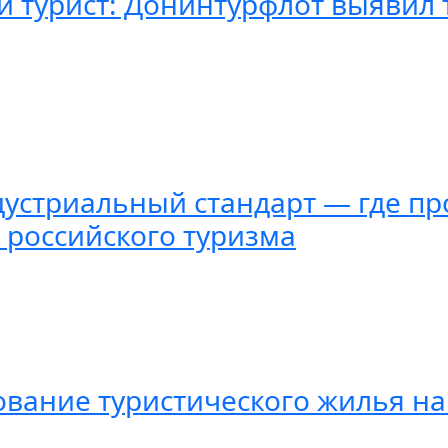
й турист: Донинтурфлот выявил 
ндустриальный стандарт — где п
 российского туризма
ование туристического жилья на