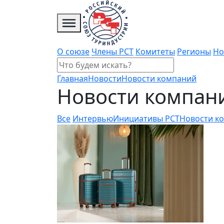
О союзе
Члены РСТ
Комитеты
Регионы
Но
Главная
Новости
Новости компаний
Новости компан
Все
Интервью
Инициативы РСТ
Новости к