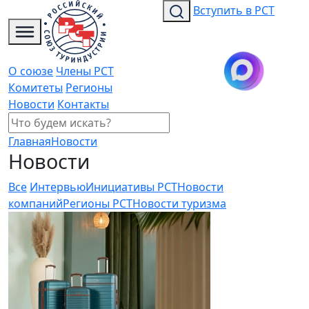
Вступить в РСТ
О союзе
Члены РСТ
Комитеты
Регионы
Новости
Контакты
Главная
Новости
Новости
Все
Интервью
Инициативы РСТ
Новости
компаний
Регионы РСТ
Новости туризма