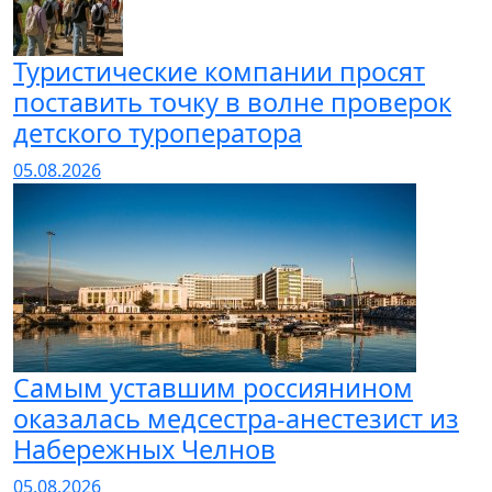
Туристические компании просят
поставить точку в волне проверок
детского туроператора
05.08.2026
Самым уставшим россиянином
оказалась медсестра-анестезист из
Набережных Челнов
05.08.2026