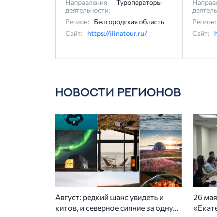
Направления
Туроператоры
Направ
деятельности:
деятель
Регион:
Белгородская область
Регион:
Сайт:
https://ilinatour.ru/
Сайт:
НОВОСТИ РЕГИОНОВ
Август: редкий шанс увидеть и
26 мая
китов, и северное сияние за одну
«Екате