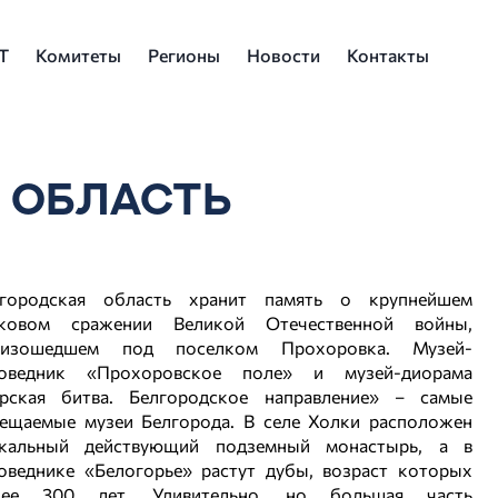
Т
Комитеты
Регионы
Новости
Контакты
 ОБЛАСТЬ
лгородская область хранит память о крупнейшем
нковом сражении Великой Отечественной войны,
оизошедшем под поселком Прохоровка. Музей-
поведник «Прохоровское поле» и музей-диорама
рская битва. Белгородское направление» – самые
ещаемые музеи Белгорода. В селе Холки расположен
икальный действующий подземный монастырь, а в
оведнике «Белогорье» растут дубы, возраст которых
лее 300 лет. Удивительно, но большая часть