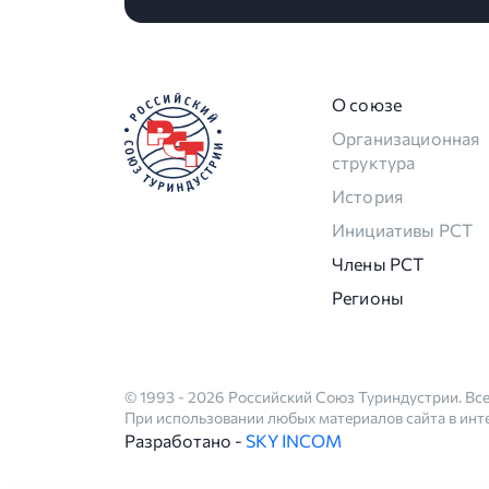
О союзе
Организационная
структура
История
Инициативы РСТ
Члены РСТ
Регионы
© 1993 - 2026 Российский Союз Туриндустрии. Вс
При использовании любых материалов сайта в интер
Разработано -
SKY INCOM