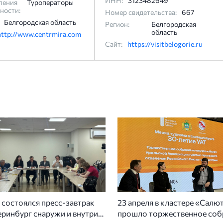
ИНН:
3123482649
ления
Туроператоры
ности:
Номер свидетельства:
667
Белгородская область
Регион:
Белгородская
область
http://www.centrmira.com
Сайт:
https://visitbelogorie.ru
 состоялся пресс-завтрак
23 апреля в кластере «Салю
ринбург снаружи и внутри»,
прошло торжественное соб