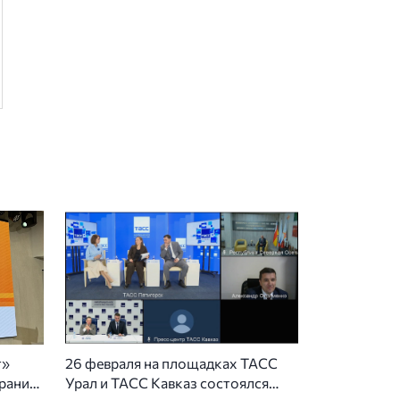
т»
26 февраля на площадках ТАСС
рание
Урал и ТАСС Кавказ состоялся