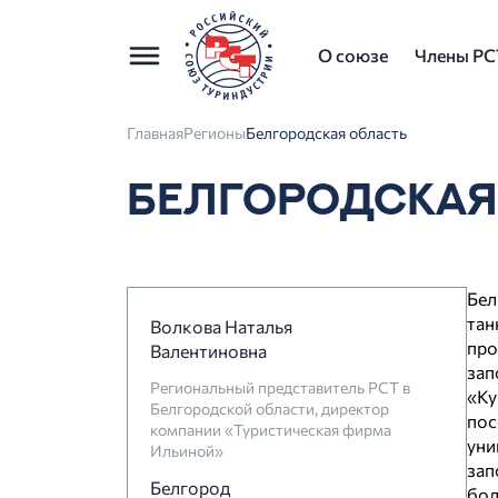
О союзе
Члены РС
Главная
Регионы
Белгородская область
БЕЛГОРОДСКАЯ
Бе
та
Волкова Наталья
пр
Валентиновна
за
Региональный представитель РСТ в
«Ку
Белгородской области, директор
пос
компании «Туристическая фирма
ун
Ильиной»
зап
Белгород
бо