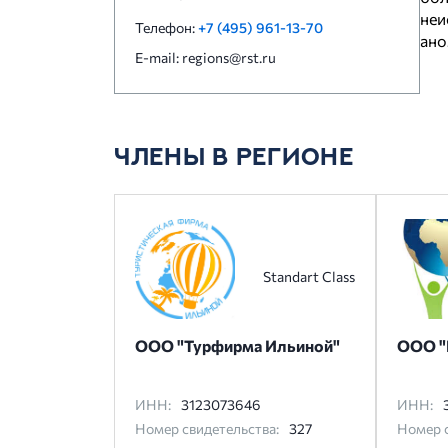
не
Телефон:
+7 (495) 961-13-70
ано
E-mail: regions@rst.ru
ЧЛЕНЫ В РЕГИОНЕ
Standart Class
ООО "Турфирма Ильиной"
ООО "
ИНН:
3123073646
ИНН:
Номер свидетельства:
327
Номер с