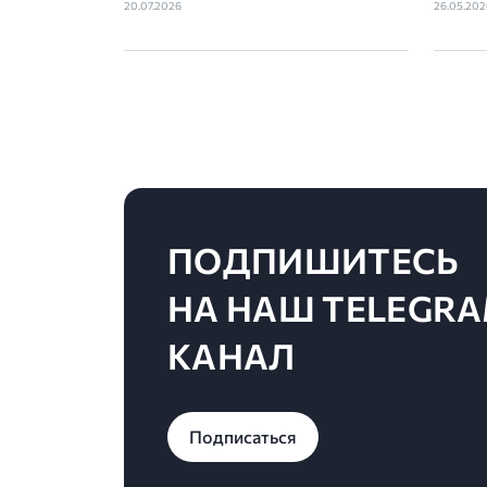
поездку
орган
20.07.2026
26.05.202
отдел
ассоци
админ
ПОДПИШИТЕСЬ
НА НАШ TELEGRA
КАНАЛ
Подписаться