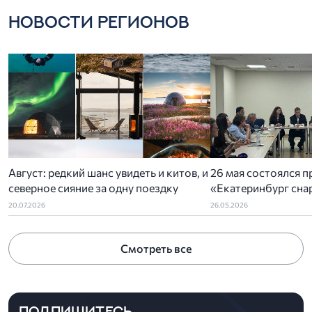
НОВОСТИ РЕГИОНОВ
Август: редкий шанс увидеть и китов, и
26 мая состоялся п
северное сияние за одну поездку
«Екатеринбург снар
организованный У
20.07.2026
26.05.2026
отделением РСТ-У
ассоциацией туриз
Смотреть все
администрацией Ек
ПОДПИШИТЕСЬ