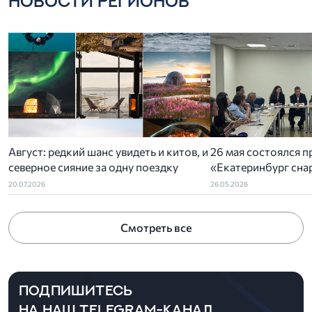
НОВОСТИ РЕГИОНОВ
Август: редкий шанс увидеть и китов, и
26 мая состоялся п
северное сияние за одну поездку
«Екатеринбург снар
организованный У
20.07.2026
26.05.2026
отделением РСТ-У
ассоциацией туриз
Смотреть все
администрацией Ек
ПОДПИШИТЕСЬ
НА НАШ TELEGRAM-КАНАЛ