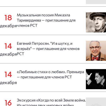
Музыкальная поэзия Микаэла
18
Таривердиева — приглашение для
декабря
членов РСТ
Евгений Петросян. "И в шутку, и
14
всерьёз" — приглашение для членов
декабря
РСТ
«Любимые стихи о любви». Премьера
14
— приглашение для членов РСТ
декабря
Экскурсия «Когда по всей Земле война.
16
Из истории двух мировых войн»