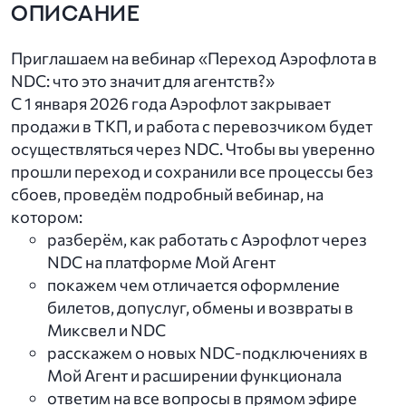
ОПИСАНИЕ
Приглашаем на вебинар «Переход Аэрофлота в
NDC: что это значит для агентств?»
С 1 января 2026 года Аэрофлот закрывает
продажи в ТКП, и работа с перевозчиком будет
осуществляться через NDC. Чтобы вы уверенно
прошли переход и сохранили все процессы без
сбоев, проведём подробный вебинар, на
котором:
разберём, как работать с Аэрофлот через
NDC на платформе Мой Агент
покажем чем отличается оформление
билетов, допуслуг, обмены и возвраты в
Миксвел и NDC
расскажем о новых NDC-подключениях в
Мой Агент и расширении функционала
ответим на все вопросы в прямом эфире