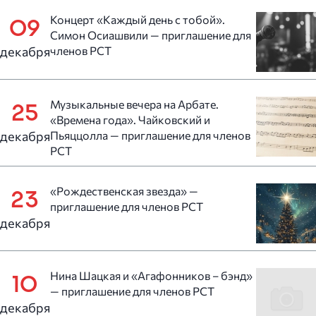
Концерт «Каждый день с тобой».
09
Симон Осиашвили — приглашение для
декабря
членов РСТ
Музыкальные вечера на Арбате.
25
«Времена года». Чайковский и
декабря
Пьяццолла — приглашение для членов
РСТ
«Рождественская звезда» —
23
приглашение для членов РСТ
декабря
Нина Шацкая и «Агафонников – бэнд»
10
— приглашение для членов РСТ
декабря