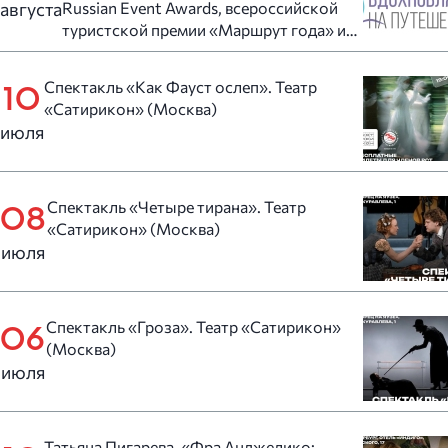
августа
Russian Event Awards, всероссийской
туристской премии «Маршрут года» и
всероссийском конкурсе
«Туристический сувенир»
Спектакль «Как Фауст ослеп». Театр
10
«Сатирикон» (Москва)
июля
Спектакль «Четыре тирана». Театр
08
«Сатирикон» (Москва)
июля
Спектакль «Гроза». Театр «Сатирикон»
06
(Москва)
июля
Татьяна Пигарева. «Фра Анджелико: