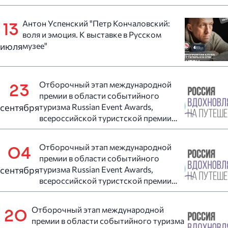
Антон Успенский "Петр Кончаловский:
13
воля и эмоция. К выставке в Русском
июля
музее"
Отборочный этап международной
23
премии в области событийного
сентября
туризма Russian Event Awards,
всероссийской туристской премии
«Маршрут года» и всероссийском
конкурсе «Туристический сувенир»
Отборочный этап международной
04
премии в области событийного
сентября
туризма Russian Event Awards,
всероссийской туристской премии
«Маршрут года» и всероссийском
конкурсе «Туристический сувенир»
Отборочный этап международной
20
премии в области событийного туризма