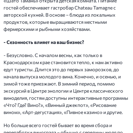
«Шато Тамань» открыта детская комната. Питание
гостей обеспечивает гастробар Chateau Tamagne с
авторской кухней. В основе – блюда из локальных
продуктов, которые выращиваются местными
фермерскими и рыбными хозяйствами.
- Сезонность влияет на ваш бизнес?
- Безусловно. С началом весны, как только в
Краснодарском крае становится тепло, к нам активно
едут туристы. Длится это до первых заморозков, до
начала выпуска молодого вина. Конечно, и осенью, и
зимой тоже приезжают. В зимний период, помимо
экскурсий в Центре энологии и Центре классического
виноделия, гостям доступны интерактивные программы
«Что? Где? Вино?», «Винный джекпот», «Рисование
вином», «Арт‑дегустация», «Пивное казино» и другие.
Но больше всего гостей бывает во время сбора и
переработки винограда – обычно с середины июля по