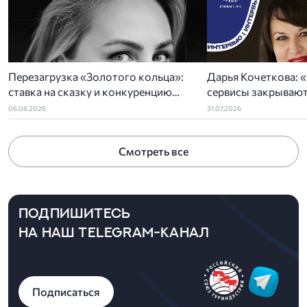
Перезагрузка «Золотого кольца»:
Дарья Кочеткова: «
ставка на сказку и конкуренцию
сервисы закрывают
регионов
задач отельеров»
06.08.2026
31.07.2026
Смотреть все
ПОДПИШИТЕСЬ
НА НАШ TELEGRAM-КАНАЛ
Подписаться