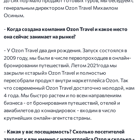
до сих пор мало продают готовых туров, мы беседуем с
генеральным директором Ozon Travel Михаилом
Осиным.
-
Когда создана компания Ozon Travel и какое место
она сейчас занимает на рынке?
- У Ozon Travel два дня рождения. Запуск состоялся в
2009 году, мы были в числе первопроходцев в онлайн-
бронировании путешествий. Летом 2021года мы
закрыли «старый» Ozon Travel и полностью
пересобрали продукт внутри маркетплейса Ozon. Так
что современный Ozon Travel достаточно молодой, нам
4 года. Мы быстро растем и по всем направлениям
бизнеса - от бронирования путешествий, отелей и
авиабилетов до командировок - входим в число
крупнейших онлайн-агентств страны.
-
Какая у вас посещаемость? Сколько посетителей
заходит к вам именно с маркетплейса Ozon и сколько -