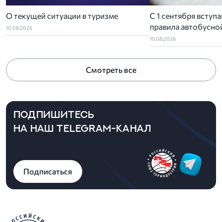
О текущей ситуации в туризме
С 1 сентября вступ
правила автобусно
10.08.2026
детских групп
10.08.2026
Смотреть все
ПОДПИШИТЕСЬ
НА НАШ TELEGRAM-КАНАЛ
Подписаться