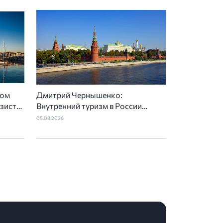
ном
Дмитрий Чернышенко:
езист
Внутренний туризм в России
вырос на 4,3%, въездной — на
05.08.2026
20,1%