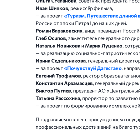
Ольга Степанова
, советник президента Рос
Иван Шипков
, режиссёр фильма,
— за проект
«Туризм. Путешествие длиной в
России от эпохи Петра I до наших дней.
Роман Бараковских
, вице-президент Росси
Глеб Осипов
, заместитель генерального ди
Наталья Новикова
и
Мария Луценко
, сотру
— за реализацию социально-патриотическо
Ирина Седельникова
, генеральный директо
— за проект
«Почувствуй Дагестан»
, напра
Евгений Трофимов
, ректор образовательн
Константин Арзамасцев
, генеральный дире
Виктор Пугиев
, президент АО «Центральный
Татьяна Рассохина
, проректор по развитию
— за проект по формированию комплексной 
Поздравляем коллег с присуждением госуда
профессиональных достижений на благо ту