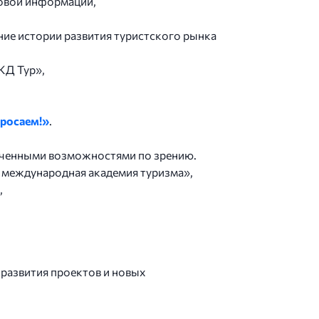
совой информации,
ие истории развития туристского рынка
ЖД Тур»,
бросаем!»
.
ниченными возможностями по зрению.
 международная академия туризма»,
,
развития проектов и новых