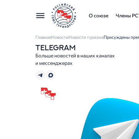
О союзе
Члены РС
Главная
Новости
Новости туризма
Присуждены прем
TELEGRAM
Больше новостей в наших каналах
и мессенджерах