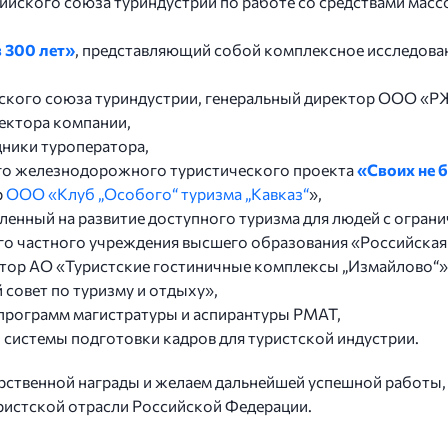
сийского союза туриндустрии по работе со средствами мас
 300 лет»
, представляющий собой комплексное исследован
йского союза туриндустрии, генеральный директор ООО «Р
ректора компании,
дники туроператора,
го железнодорожного туристического проекта
«Своих не 
р
ООО «Клуб „Особого“ туризма „Кавказ“
»,
вленный на развитие доступного туризма для людей с огра
ого частного учреждения высшего образования «Российская
ктор АО «Туристские гостиничные комплексы „Измайлово“»
 совет по туризму и отдыху»,
 программ магистратуры и аспирантуры РМАТ,
системы подготовки кадров для туристской индустрии.
рственной награды и желаем дальнейшей успешной работы, 
ристской отрасли Российской Федерации.