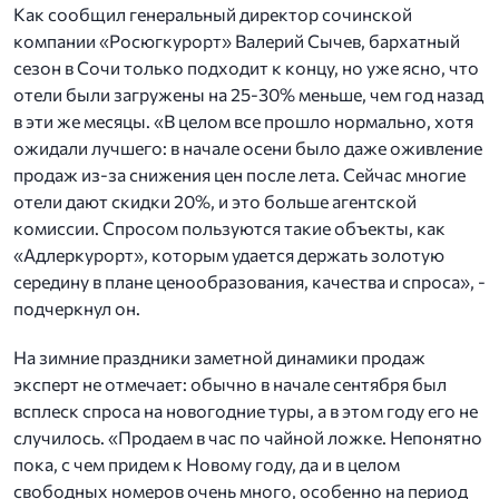
Как сообщил генеральный директор сочинской
компании «Росюгкурорт» Валерий Сычев, бархатный
сезон в Сочи только подходит к концу, но уже ясно, что
отели были загружены на 25-30% меньше, чем год назад
в эти же месяцы. «В целом все прошло нормально, хотя
ожидали лучшего: в начале осени было даже оживление
продаж из-за снижения цен после лета. Сейчас многие
отели дают скидки 20%, и это больше агентской
комиссии. Спросом пользуются такие объекты, как
«Адлеркурорт», которым удается держать золотую
середину в плане ценообразования, качества и спроса», -
подчеркнул он.
На зимние праздники заметной динамики продаж
эксперт не отмечает: обычно в начале сентября был
всплеск спроса на новогодние туры, а в этом году его не
случилось. «Продаем в час по чайной ложке. Непонятно
пока, с чем придем к Новому году, да и в целом
свободных номеров очень много, особенно на период