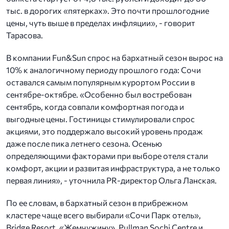
тыс. в дорогих «пятерках». Это почти прошлогодние
цены, чуть выше в пределах инфляции», - говорит
Тарасова.
В компании Fun&Sun спрос на бархатный сезон вырос на
10% к аналогичному периоду прошлого года: Сочи
оставался самым популярным курортом России в
сентябре-октябре. «Особенно был востребован
сентябрь, когда совпали комфортная погода и
выгодные цены. Гостиницы стимулировали спрос
акциями, это поддержало высокий уровень продаж
даже после пика летнего сезона. Осенью
определяющими факторами при выборе отеля стали
комфорт, акции и развитая инфраструктура, а не только
первая линия», - уточнила PR-директор Ольга Ланская.
По ее словам, в бархатный сезон в прибрежном
кластере чаще всего выбирали «Сочи Парк отель»,
Bridge Resort, «Жемчужину», Pullman Sochi Centre и