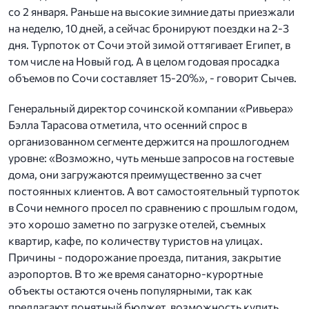
со 2 января. Раньше на высокие зимние даты приезжали
на неделю, 10 дней, а сейчас бронируют поездки на 2-3
дня. Турпоток от Сочи этой зимой оттягивает Египет, в
том числе на Новый год. А в целом годовая просадка
объемов по Сочи составляет 15-20%», - говорит Сычев.
Генеральный директор сочинской компании «Ривьера»
Бэлла Тарасова отметила, что осенний спрос в
организованном сегменте держится на прошлогоднем
уровне: «Возможно, чуть меньше запросов на гостевые
дома, они загружаются преимущественно за счет
постоянных клиентов. А вот самостоятельный турпоток
в Сочи немного просел по сравнению с прошлым годом,
это хорошо заметно по загрузке отелей, съемных
квартир, кафе, по количеству туристов на улицах.
Причины - подорожание проезда, питания, закрытие
аэропортов. В то же время санаторно-курортные
объекты остаются очень популярными, так как
предлагают понятный бюджет, возможность купить