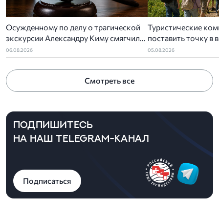
Осужденному по делу о трагической
Туристические ком
экскурсии Александру Киму смягчили
поставить точку в 
приговор
детского туропера
06.08.2026
05.08.2026
Смотреть все
ПОДПИШИТЕСЬ
НА НАШ TELEGRAM-КАНАЛ
Подписаться