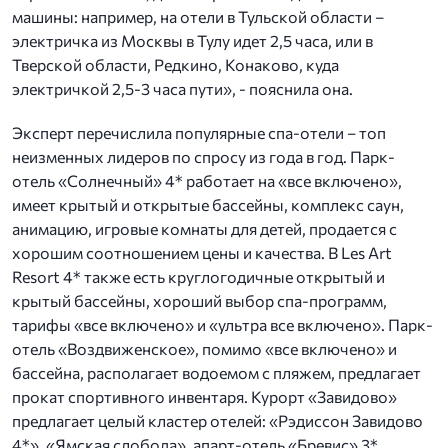
машины: например, на отели в Тульской области –
электричка из Москвы в Тулу идет 2,5 часа, или в
Тверской области, Редкино, Конаково, куда
электричкой 2,5-3 часа пути», - пояснила она.
Эксперт перечислила популярные спа-отели – топ
неизменных лидеров по спросу из года в год. Парк-
отель «Солнечный» 4* работает на «все включено»,
имеет крытый и открытые бассейны, комплекс саун,
анимацию, игровые комнаты для детей, продается с
хорошим соотношением цены и качества. В Les Art
Resort 4* также есть круглогодичные открытый и
крытый бассейны, хороший выбор спа-программ,
тарифы «все включено» и «ультра все включено». Парк-
отель «Воздвиженское», помимо «все включено» и
бассейна, располагает водоемом с пляжем, предлагает
прокат спортивного инвентаря. Курорт «Завидово»
предлагает целый кластер отелей: «Рэдиссон Завидово
4*», «Ямская слобода», апарт-отель «Бревис» 3*,