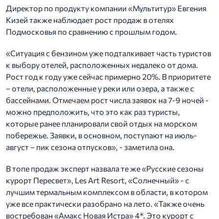
Директор по продукту компании «Мультитур» Евгения
Кизей также наблюдает рост продаж в отелях
Подмосковья по сравнению с прошлым годом.
«Ситуация с бензином уже подталкивает часть туристов
к выбору отелей, расположенных недалеко от дома.
Рост год к году уже сейчас примерно 20%. В приоритете
– отели, расположенные у реки или озера, а также с
бассейнами. Отмечаем рост числа заявок на 7-9 ночей -
можно предположить, что это как раз туристы,
которые ранее планировали свой отдых на морском
побережье. Заявки, в основном, поступают на июль-
август – пик сезона отпусков», - заметила она.
В топе продаж эксперт назвала те же «Русские сезоны
курорт Пересвет», Les Art Resort, «Солнечный» - с
лучшим термальным комплексом в области, в котором
уже все практически разобрано на лето. «Также очень
востребован «Амакс Новая Истра» 4*. Это курорт с