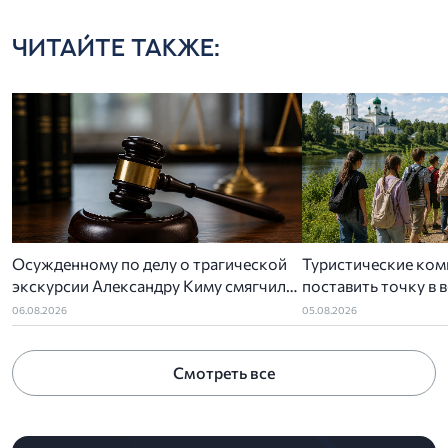
ЧИТАЙТЕ ТАКЖЕ:
Осужденному по делу о трагической
Туристические ком
экскурсии Александру Киму смягчили
поставить точку в 
приговор
детского туропера
06.08.2026
05.08.2026
Смотреть все