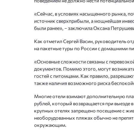
поведением не должно нести потенциально
«Сейчас, в условиях насыщенного рынка, побе
источник сверхприбыли, а мощнейшая инвест
были ранее», – заключила Оксана Петрушев
Как отметил Сергей Васин, руководитель отд
на пакетные туры по России с домашними пи
«Основные сложности связаны с перевозкой
документов. Помимо этого, могут возникат
гостей с питомцами. Как правило, разрешают
также наличия возможного риска беспокойст
Многие отели взимают дополнительную плату
рублей, который возвращается при выезде в 
крупных отелях запрещено посещение с живо
необорудованных пляжах обычно не препятс
окружающим.