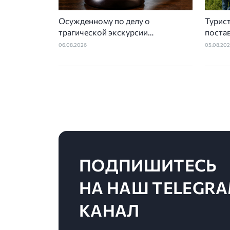
Осужденному по делу о
Турис
трагической экскурсии
постав
Александру Киму смягчили
детск
06.08.2026
05.08.20
приговор
ПОДПИШИТЕСЬ
НА НАШ TELEGRA
КАНАЛ