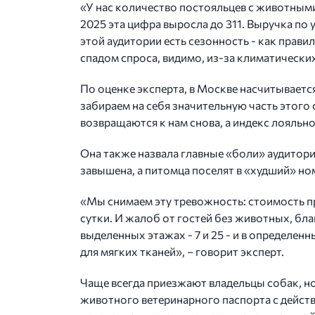
«У нас количество постояльцев с животными 
2025 эта цифра выросла до 311. Выручка по 
этой аудитории есть сезонность - как прав
спадом спроса, видимо, из-за климатических
По оценке эксперта, в Москве насчитываетс
забираем на себя значительную часть этого с
возвращаются к нам снова, а индекс лояльно
Она также назвала главные «боли» аудитори
завышена, а питомца поселят в «худший» но
«Мы снимаем эту тревожность: стоимость пр
сутки. И жалоб от гостей без животных, бл
выделенных этажах - 7 и 25 - и в определе
для мягких тканей», – говорит эксперт.
Чаще всегда приезжают владельцы собак, но
животного ветеринарного паспорта с дейс