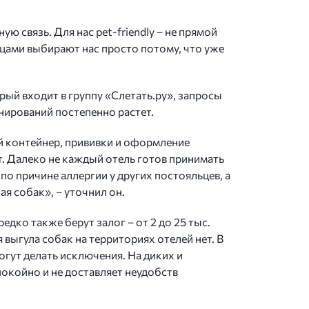
ю связь. Для нас pet-friendly – не прямой
цами выбирают нас просто потому, что уже
орый входит в группу «Слетать.ру», запросы
нирований постепенно растет.
й контейнер, прививки и оформление
. Далеко не каждый отель готов принимать
по причине аллергии у других постояльцев, а
я собак», – уточнил он.
дко также берут залог – от 2 до 25 тыс.
 выгула собак на территориях отелей нет. В
гут делать исключения. На диких и
окойно и не доставляет неудобств