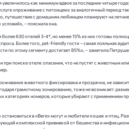
увеличилось как минимум вдвое за последние четыре года: 
услуге «проживание с питомцем» за аналогичный период так
ило, путешествие с домашним любимцем планируют на летние
 условий», – пояснила она.
я более 630 отелей 3-4*, но менее 15% из них готовы полн
проса. Более того, pet-friendly гости – самая лояльная ау
сти по этому сегменту достигает 85%», – заметила Петруше
и при поиске отеля: опасения, что не пустят с животным и
мер.
оживания животного фиксирована и прозрачна, не зависит от
агодаря грамотному зонированию, тоже не возникает: разм
нных категориях номеров, которые убирают с применением 
 остановиться в «Веге» могут и любители кошек и птиц. Р
твующей комплексной прививкой от бешенства и инфекцион