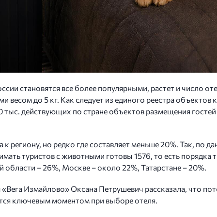
ии становятся все более популярными, растет и число оте
и весом до 5 кг. Как следует из единого реестра объектов 
40 тыс. действующих по стране объектов размещения госте
 к региону, но редко где составляет меньше 20%. Так, по 
имать туристов с животными готовы 1576, то есть порядка 
 области – 26%, Москве – около 22%, Татарстане – 20%.
«Вега Измайлово» Оксана Петрушевич рассказала, что пото
тся ключевым моментом при выборе отеля.