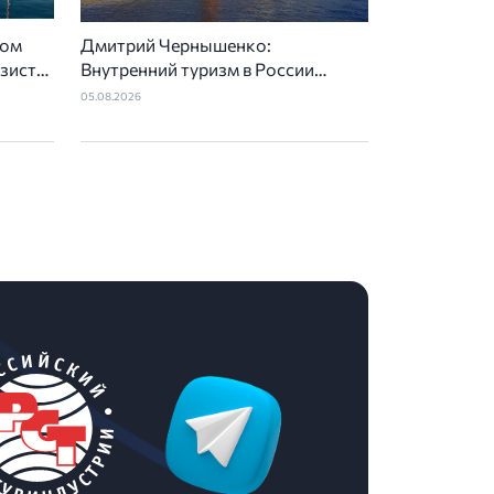
ном
Дмитрий Чернышенко:
езист
Внутренний туризм в России
вырос на 4,3%, въездной — на
05.08.2026
20,1%