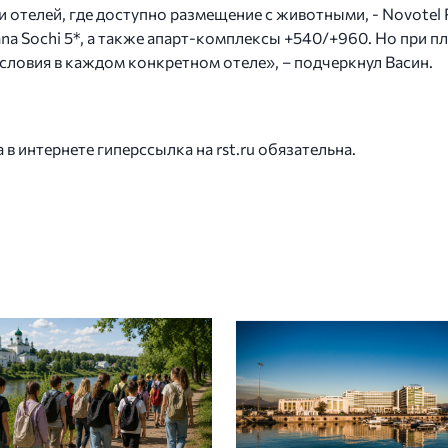
 отелей, где доступно размещение с животными, - Novotel Re
Polyana Sochi 5*, а также апарт-комплексы +540/+960. Но пр
словия в каждом конкретном отеле», – подчеркнул Васин.
 интернете гиперссылка на rst.ru обязательна.