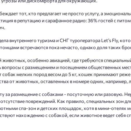
й угрозы или дискомфорта для окружающих.
ждает тот, кто предлагает не просто услугу, а эмоциональну
иция в репутацию и сарафанное радио: 36% гостей с питом
ич.
ела внутреннего туризма и СНГ туроператора Let’s Fly, кот
томцами встречаются пока нечасто, однако доля таких бро
 животных, особенно авиацией, где требуются специальны
ь вопросы с размещением и посещением общественных мест
 собак мелких пород весом до 5 кг, кошек принимают реже 
ва от животных, оставленных в номере одних, например, ла
 за размещение с собаками - посуточную или разовую. Нере
отсутствие повреждений. Как правило, специальных зон для
тными спа-зон и детских площадок, хотя в мини-отелях мо
твуют нахождению с собакой, если животное ведет себя сп