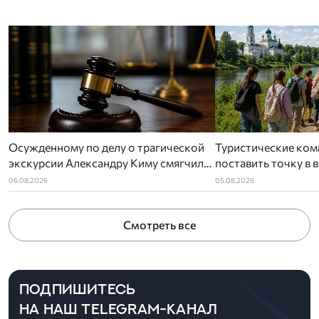
Осужденному по делу о трагической
Туристические ком
экскурсии Александру Киму смягчили
поставить точку в 
приговор
детского туропера
06.08.2026
05.08.2026
Смотреть все
ПОДПИШИТЕСЬ
НА НАШ TELEGRAM-КАНАЛ