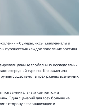
поколений – бумеры, иксы, миллениалы и
о и путешествия каждое поколение россиян
лизировали данные глобальных исследований
такое «средний турист». Как заметила
группы существуют в трех разных вселенных
отятся за уникальным контентом и
ия». Один сценарий для всех больше не
иг в сторону персонализации и