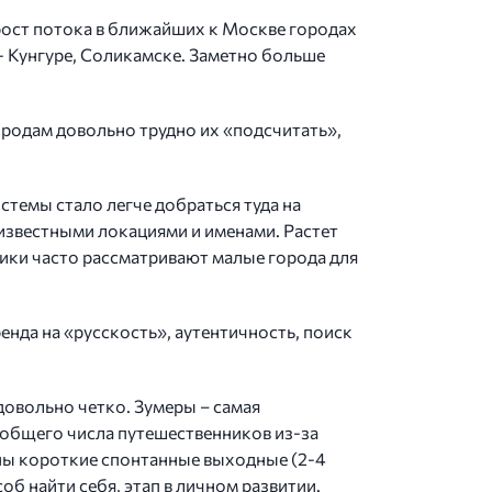
рост потока в ближайших к Москве городах
 - Кунгуре, Соликамске. Заметно больше
ородам довольно трудно их «подсчитать»,
стемы стало легче добраться туда на
 известными локациями и именами. Растет
ники часто рассматривают малые города для
нда на «русскость», аутентичность, поиск
овольно четко. Зумеры – самая
 общего числа путешественников из-за
жны короткие спонтанные выходные (2-4
соб найти себя, этап в личном развитии.