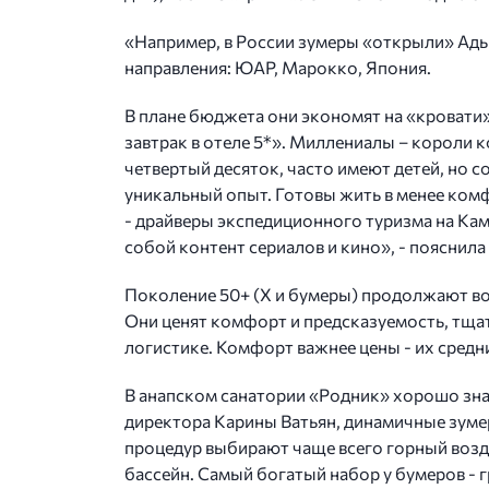
«Например, в России зумеры «открыли» Ады
направления: ЮАР, Марокко, Япония.
В плане бюджета они экономят на «кровати»
завтрак в отеле 5*». Миллениалы – короли 
четвертый десяток, часто имеют детей, но 
уникальный опыт. Готовы жить в менее комф
- драйверы экспедиционного туризма на Кам
собой контент сериалов и кино», - пояснила
Поколение 50+ (X и бумеры) продолжают вос
Они ценят комфорт и предсказуемость, тща
логистике. Комфорт важнее цены - их средн
В анапском санатории «Родник» хорошо зна
директора Карины Ватьян, динамичные зумер
процедур выбирают чаще всего горный возд
бассейн. Самый богатый набор у бумеров - 