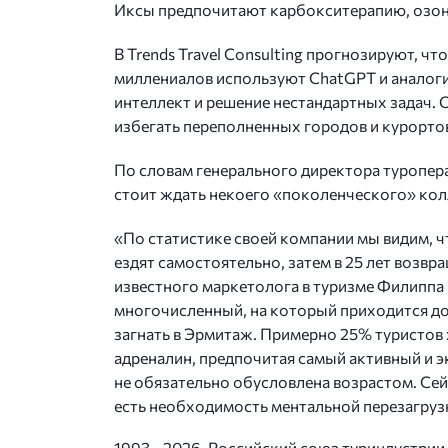
Иксы предпочитают карбокситерапию, озон
В Trends Travel Consulting прогнозируют, ч
миллениалов используют ChatGPT и аналоги
интеллект и решение нестандартных задач. 
избегать переполненных городов и курортов
По словам генерального директора туропер
стоит ждать некоего «поколенческого» кол
«По статистике своей компании мы видим, чт
ездят самостоятельно, затем в 25 лет возвр
известного маркетолога в туризме Филиппа
многочисленный, на который приходится до 
загнать в Эрмитаж. Примерно 25% туристов 
адреналин, предпочитая самый активный и э
не обязательно обусловлена возрастом. Се
есть необходимость ментальной перезагрузки
1993—2026, Российский союз туриндустрии