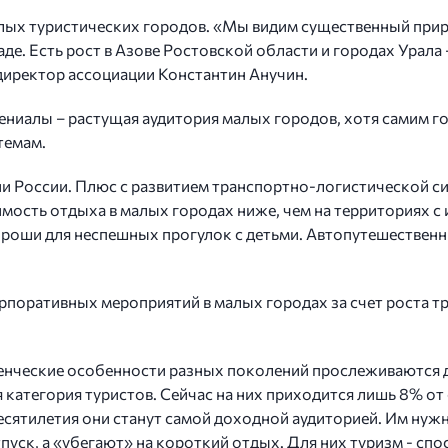
лых туристических городов. «Мы видим существенный при
де. Есть рост в Азове Ростовской области и городах Урала
директор ассоциации Константин Анучин.
лениалы – растущая аудитория малых городов, хотя самим г
темам.
ии России. Плюс с развитием транспортно-логистической си
имость отдыха в малых городах ниже, чем на территориях с
хороши для неспешных прогулок с детьми. Автопутешествен
поративных мероприятий в малых городах за счет роста тре
енческие особенности разных поколений прослеживаются д
 категория туристов. Сейчас на них приходится лишь 8% от
десятилетия они станут самой доходной аудиторией. Им ну
тпуск, а «убегают» на короткий отдых. Для них туризм - спо