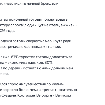
ак инвестиция в личный бренд или
 этих поколений готовы пожертвовать
туру спроса: люди ищут не отель, а «жизнь
026 года.
одежи готовы свернуть с маршрута ради
и встречами с местными жителями.
пляже. 67% туристов готовы доплатить за
ренд – экономика навыков. 80%
по дереву - остается с ними дольше, чем
лева.
ился спрос на путешествия по малым
 выросло более чем на треть относительно
 в Суздале, Костроме, Выборге и Великом