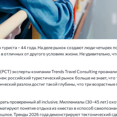
о туриста – 44 года. На деле рынок создают люди четырех 
 отличных от другого условиях жизни. Не удивительно, чт
(РСТ) эксперты компании Trends Travel Consulting проана
ен: российский туристический рынок больше не знает, что 
ческий разлом достиг такой глубины, что три возрастные 
ать проверенный all inclusive. Миллениалы (30–45 лет) ох
матируют понятие отдыха из «места» в «способ самопознан
рошлое. Тренды 2026 года демонстрируют тектонический сдв