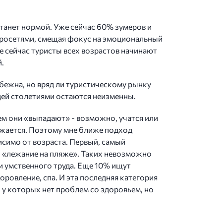
станет нормой. Уже сейчас 60% зумеров и
ейросетями, смещая фокус на эмоциональный
е сейчас туристы всех возрастов начинают
.
бежна, но вряд ли туристическому рынку
дей столетиями остаются неизменны.
тем они «выпадают» - возможно, учатся или
олжается. Поэтому мне ближе подход
симо от возраста. Первый, самый
х, «лежание на пляже». Таких невозможно
ки умственного труда. Еще 10% ищут
ровление, спа. И эта последняя категория
 у которых нет проблем со здоровьем, но