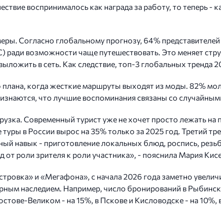
твие воспринималось как награда за работу, то теперь - к
меры. Согласно глобальному прогнозу, 64% представителей
 ради возможности чаще путешествовать. Это меняет струк
ыложить в сеть. Как следствие, топ-3 глобальных тренда 2
 плана, когда жесткие маршруты выходят из моды. 82% мол
изнаются, что лучшие воспоминания связаны со случайным
рузка. Современный турист уже не хочет просто лежать на 
 туры в России вырос на 35% только за 2025 год. Третий т
ый навык - приготовление локальных блюд, роспись, резьба 
 от роли зрителя к роли участника», - пояснила Мария Кисе
тровка» и «Мегафона», с начала 2026 года заметно увелич
рным наследием. Например, число бронирований в Рыбинске
стове-Великом - на 15%, в Пскове и Кисловодске - на 10%,