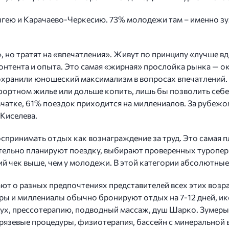
гею и Карачаево-Черкесию. 73% молодежи там – именно зум
, но тратят на «впечатления». Живут по принципу «лучше в
контента и опыта. Это самая «жирная» прослойка рынка — 
сохранили юношеский максимализм в вопросах впечатлений.
ортном жилье или дольше копить, лишь бы позволить себе 
чатке, 61% поездок приходится на миллениалов. За рубежом
 Киселева.
принимать отдых как вознаграждение за труд. Это самая п
тельно планируют поездку, выбирают проверенных туропер
ий чек выше, чем у молодежи. В этой категории абсолютные 
ют о разных предпочтениях представителей всех этих возр
ы и миллениалы обычно бронируют отдых на 7-12 дней, икс
ух, прессотерапию, подводный массаж, душ Шарко. Зумеры 
грязевые процедуры, физиотерапия, бассейн с минеральной 