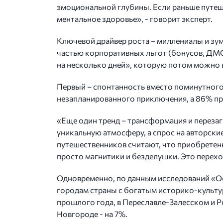
эмоциональной глубины. Если раньше путешес
ментальное здоровье», - говорит эксперт.
Ключевой драйвер роста – миллениалы и зу
частью корпоративных льгот (бонусов, ДМС)
на несколько дней», которую потом можно в
Первый – спонтанность вместо поминутного
незапланированного приключения, а 86% пр
«Еще один тренд – трансформация и перезаг
уникальную атмосферу, а спрос на авторские
путешественников считают, что приобретенн
просто магнитики и безделушки. Это переход
Одновременно, по данным исследований «Ос
городам страны с богатым историко-культу
прошлого года, в Переславле-Залесском и Ро
Новгороде - на 7%.