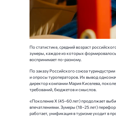
По статистике, средний возраст российског
зумеры, каждое из которых формировалось в
воспринимает по-разному.
По заказу Российского союза туриндустрии 
и опросы туроператоров. Их вывод однознач
директор компании Мария Киселева, поколен
требований, бюджетов и смыслов.
«Поколение X (45–60 лет) продолжает выбир
впечатлениями. Зумеры (18–25 лет) перефор
работает, унификация в туризме уходит в п