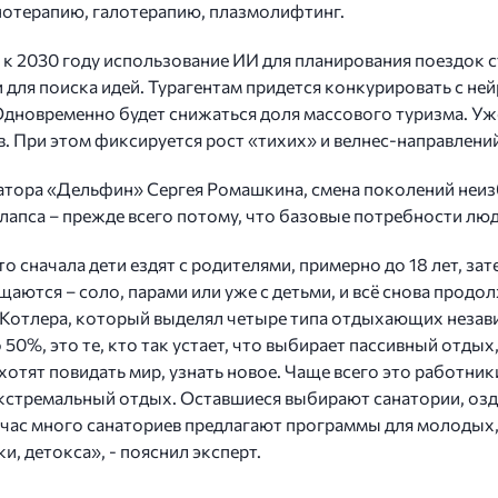
отерапию, галотерапию, плазмолифтинг.
то к 2030 году использование ИИ для планирования поездок 
 для поиска идей. Турагентам придется конкурировать с н
Одновременно будет снижаться доля массового туризма. Уж
. При этом фиксируется рост «тихих» и велнес-направлений
атора «Дельфин» Сергея Ромашкина, смена поколений неиз
лапса – прежде всего потому, что базовые потребности лю
о сначала дети ездят с родителями, примерно до 18 лет, за
ащаются – соло, парами или уже с детьми, и всё снова прод
 Котлера, который выделял четыре типа отдыхающих незави
50%, это те, кто так устает, что выбирает пассивный отды
хотят повидать мир, узнать новое. Чаще всего это работни
кстремальный отдых. Оставшиеся выбирают санатории, оздо
йчас много санаториев предлагают программы для молодых,
, детокса», - пояснил эксперт.