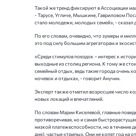
Такой же тренд фиксируют в Ассоциации ма
- Тарусе, Угличе, Мышкине, Гавриловом Поса
стало молодежи, молодых семей», - сказал 
По его словам, очевидно, что зумеры и мил
это под силу большим агрегаторам и экосис
«Среди стимулов поездок – интерес к истор
выходные из столиц региона. К тому же сто
семейный отдых, ведь такие города очень 
ночевок и отдыха», - говорит Анучин.
Эксперт также отметил возросшее число кор
новых локаций и впечатлений.
По словам Марии Киселевой, главные повед
противоречивая, но и самая быстрорастущая
низкой платежеспособности, но в течение 
дня), частые «трипы». Они не копят год на о