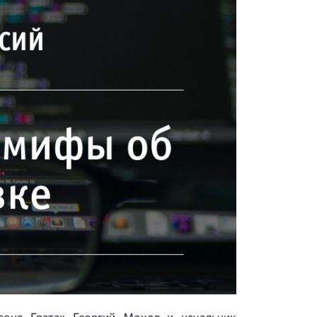
сона Грата» Георгий Мохов и начальник