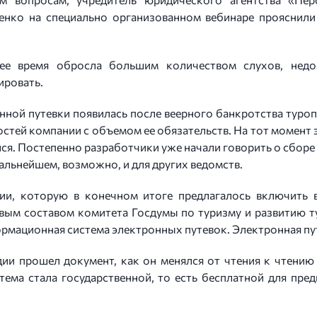
нко на специально организованном вебинаре прояснили
нее время обросла большим количеством слухов, недо
ировать.
нной путевки появилась после веерного банкротства туроп
ей компании с объемом ее обязательств. На тот момент э
лся. Постепенно разработчики уже начали говорить о сборе 
альнейшем, возможно, и для других ведомств.
 которую в конечном итоге предлагалось включить в
вым составом комитета Госдумы по туризму и развитию т
ормационная система электронных путевок. Электронная пут
дии прошел документ, как он менялся от чтения к чтению
тема стала государственной, то есть бесплатной для пр