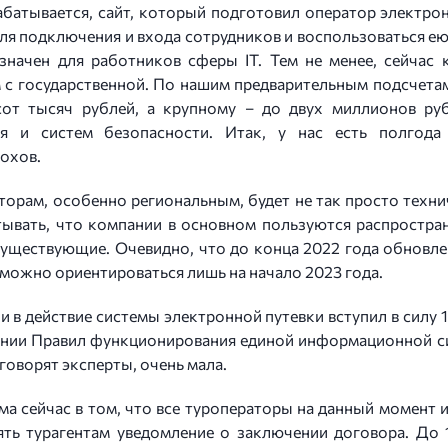
абатывается, сайт, который подготовил оператор электр
ля подключения и входа сотрудников и воспользоваться ею
азначен для работников сферы IT. Тем не менее, сейчас 
с государственной. По нашим предварительным подсчетам
сот тысяч рублей, а крупному – до двух миллионов руб
я и систем безопасности. Итак, у нас есть полгода
Мохов.
торам, особенно региональным, будет не так просто техни
тывать, что компании в основном пользуются распростран
уществующие. Очевидно, что до конца 2022 года обновлени
 можно ориентироваться лишь на начало 2023 года.
 в действие системы электронной путевки вступил в силу 1
ждении Правил функционирования единой информационной с
 говорят эксперты, очень мала.
ма сейчас в том, что все туроператоры на данный момен
ть турагентам уведомление о заключении договора. До 