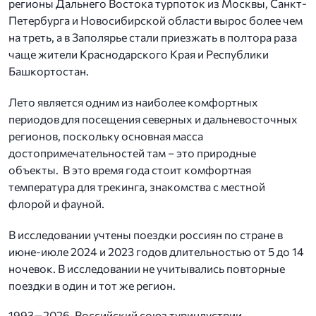
регионы Дальнего Востока турпоток из Москвы, Санкт-
Петербурга и Новосибирской области вырос более чем
на треть, а в Заполярье стали приезжать в полтора раза
чаще жители Краснодарского Края и Республики
Башкортостан.
Лето является одним из наиболее комфортных
периодов для посещения северных и дальневосточных
регионов, поскольку основная масса
достопримечательностей там – это природные
объекты. В это время года стоит комфортная
температура для трекинга, знакомства с местной
флорой и фауной.
В исследовании учтены поездки россиян по стране в
июне-июле 2024 и 2023 годов длительностью от 5 до 14
ночевок. В исследовании не учитывались повторные
поездки в один и тот же регион.
1993—2026, Российский союз туриндустрии