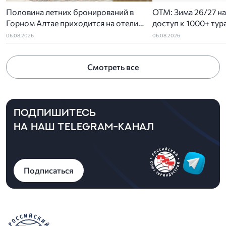
Половина летних бронирований в
ОТМ: Зима 26/27 на 
Горном Алтае приходится на отели
доступ к 1000+ тур
высокого уровня
командировки. Для
06.08.2026
06.08.2026
особые условия.
Смотреть все
ПОДПИШИТЕСЬ
НА НАШ TELEGRAM-КАНАЛ
Подписаться