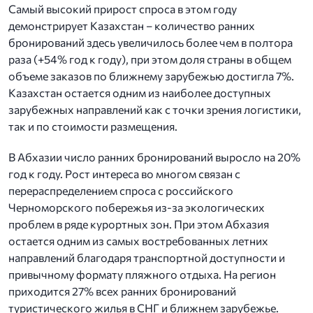
Самый высокий прирост спроса в этом году
демонстрирует Казахстан – количество ранних
бронирований здесь увеличилось более чем в полтора
раза (+54% год к году), при этом доля страны в общем
объеме заказов по ближнему зарубежью достигла 7%.
Казахстан остается одним из наиболее доступных
зарубежных направлений как с точки зрения логистики,
так и по стоимости размещения.
В Абхазии число ранних бронирований выросло на 20%
год к году. Рост интереса во многом связан с
перераспределением спроса с российского
Черноморского побережья из-за экологических
проблем в ряде курортных зон. При этом Абхазия
остается одним из самых востребованных летних
направлений благодаря транспортной доступности и
привычному формату пляжного отдыха. На регион
приходится 27% всех ранних бронирований
туристического жилья в СНГ и ближнем зарубежье.