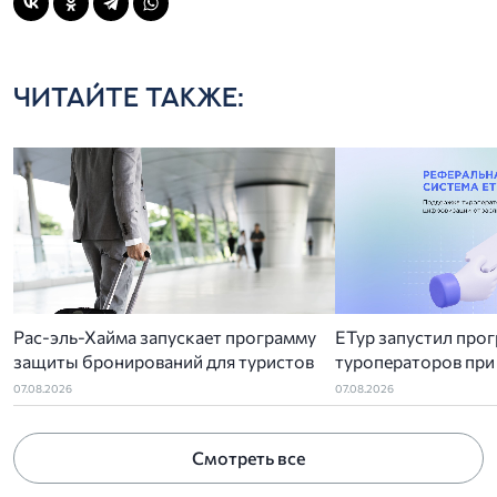
ЧИТАЙТЕ ТАКЖЕ:
Рас-эль-Хайма запускает программу
ЕТур запустил про
защиты бронирований для туристов
туроператоров при
ГИС ЭП
07.08.2026
07.08.2026
Смотреть все