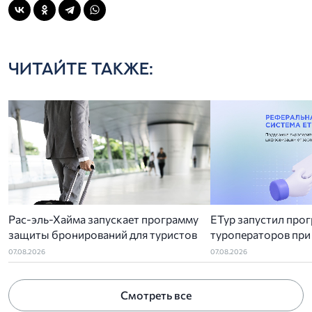
ЧИТАЙТЕ ТАКЖЕ:
Рас-эль-Хайма запускает программу
ЕТур запустил про
защиты бронирований для туристов
туроператоров при
ГИС ЭП
07.08.2026
07.08.2026
Смотреть все