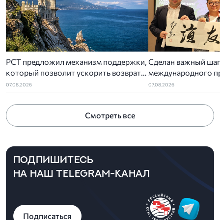
РСТ предложил механизм поддержки,
Сделан важный шаг
который позволит ускорить возврат
международного п
денег туристам за отмененный отдых в
чайный путь»
07.08.2026
07.08.2026
Крыму
Смотреть все
ПОДПИШИТЕСЬ
НА НАШ TELEGRAM-КАНАЛ
Подписаться