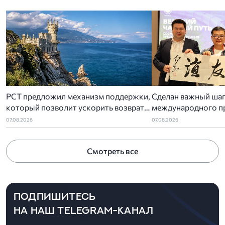
РСТ предложил механизм поддержки,
Сделан важный шаг
который позволит ускорить возврат
международного п
денег туристам за отмененный отдых в
чайный путь»
07.08.2026
07.08.2026
Крыму
Смотреть все
ПОДПИШИТЕСЬ
НА НАШ TELEGRAM-КАНАЛ