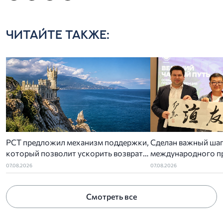
ЧИТАЙТЕ ТАКЖЕ:
РСТ предложил механизм поддержки,
Сделан важный шаг
который позволит ускорить возврат
международного п
денег туристам за отмененный отдых в
чайный путь»
07.08.2026
07.08.2026
Крыму
Смотреть все